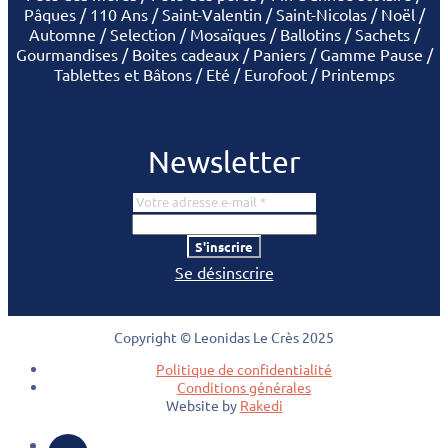
Pâques
110 Ans
Saint-Valentin
Saint-Nicolas
Noël
Automne
Selection
Mosaïques
Ballotins
Sachets
Gourmandises
Boites cadeaux
Paniers
Gamme Pause
Tablettes et Bâtons
Eté
Eurofoot
Printemps
Newsletter
S'inscrire
Se désinscrire
Copyright © Leonidas Le Crès 2025
Politique de confidentialité
Conditions générales
Website by
Rakedi