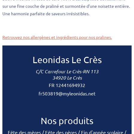
sur une fine couche de praliné et surmontée d'une noisette entière.
Une harmonie parfaite de saveurs irrésistibles.
Retrouvez nos allergènes et ingrédients pour nos pralines.
Leonidas Le Crès
C/C Carrefour Le Crès-RN 113
34920 Le Crès
FR 12441694932
fr503819@myleonidas.net
Nos produits
Fête des mères
Fête des pères
Fin d'année scolaire